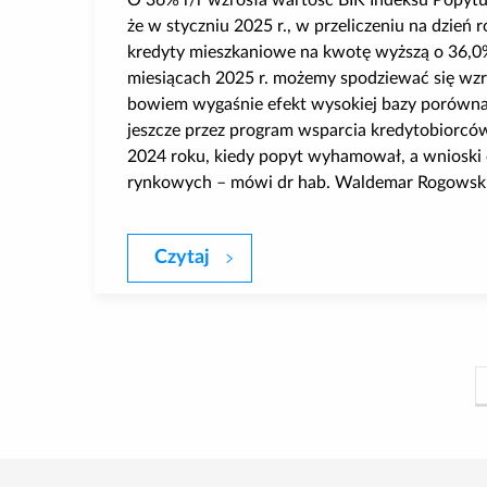
O 36% r/r wzrosła wartość BIK Indeksu Popytu
że w styczniu 2025 r., w przeliczeniu na dzień 
kredyty mieszkaniowe na kwotę wyższą o 36,0%
miesiącach 2025 r. możemy spodziewać się wzr
bowiem wygaśnie efekt wysokiej bazy porówna
jeszcze przez program wsparcia kredytobiorcó
2024 roku, kiedy popyt wyhamował, a wnioski
rynkowych – mówi dr hab. Waldemar Rogowski,
Czytaj
O 36 proc. r/r wzrosła wartość