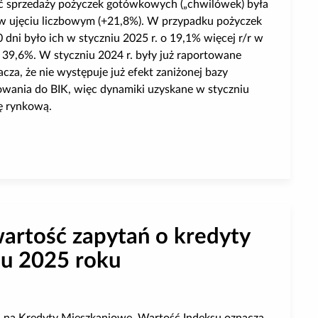
ć sprzedaży pożyczek gotówkowych („chwilówek) była
r w ujęciu liczbowym (+21,8%). W przypadku pożyczek
ni było ich w styczniu 2025 r. o 19,1% więcej r/r w
 39,6%. W styczniu 2024 r. były już raportowane
cza, że nie występuje już efekt zaniżonej bazy
wania do BIK, więc dynamiki uzyskane w styczniu
ję rynkową.
zabankowych w styczniu 2025 roku
wartość zapytań o kredyty
iu 2025 roku