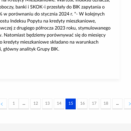
 na Kredyty Mieszkaniowe. Wartość Indeksu oznacza,
roboczy, banki i SKOK-i przesłały do BIK zapytania o
 w porównaniu do stycznia 2024 r. "- W kolejnych
ostu Indeksu Popytu na kredyty mieszkaniowe,
wczej z drugiego półrocza 2023 roku, stymulowanego
w. Natomiast będziemy porównywać się do miesięcy
 o kredyty mieszkaniowe składano na warunkach
 główny analityk Grupy BIK.
 zapytań o kredyty mieszkaniowe w styczniu 2025 roku
1
...
12
13
14
15
16
17
18
...