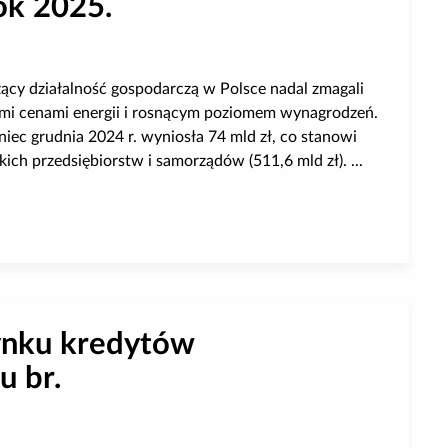
ok 2025.
cy działalność gospodarczą w Polsce nadal zmagali
ymi cenami energii i rosnącym poziomem wynagrodzeń.
iec grudnia 2024 r. wyniosła 74 mld zł, co stanowi
ich przedsiębiorstw i samorządów (511,6 mld zł). ...
a mikrofirm w 2024 roku. Perspektywy na rok 2025.
ynku kredytów
u br.