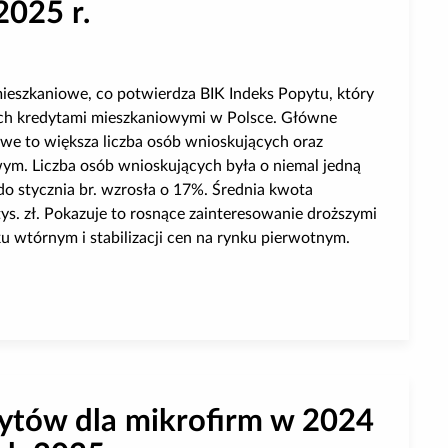
025 r.
ieszkaniowe, co potwierdza BIK Indeks Popytu, który
ych kredytami mieszkaniowymi w Polsce. Główne
e to większa liczba osób wnioskujących oraz
m. Liczba osób wnioskujących była o niemal jedną
o stycznia br. wzrosła o 17%. Średnia kwota
s. zł. Pokazuje to rosnące zainteresowanie droższymi
 wtórnym i stabilizacji cen na rynku pierwotnym.
pytań o kredyty mieszkaniowe w lutym 2025 r.
ytów dla mikrofirm w 2024