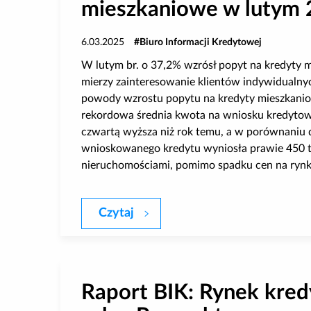
mieszkaniowe w lutym 2
6.03.2025
Biuro Informacji Kredytowej
W lutym br. o 37,2% wzrósł popyt na kredyty m
mierzy zainteresowanie klientów indywidualn
powody wzrostu popytu na kredyty mieszkaniow
rekordowa średnia kwota na wniosku kredytowy
czwartą wyższa niż rok temu, a w porównaniu d
wnioskowanego kredytu wyniosła prawie 450 ty
nieruchomościami, pomimo spadku cen na rynku
Czytaj
O 37,2% r/r wzrosła wartość za
Raport BIK: Rynek kred