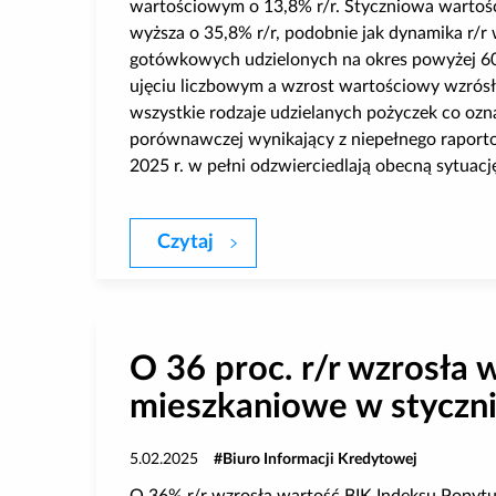
wartościowym o 13,8% r/r. Styczniowa wartoś
wyższa o 35,8% r/r, podobnie jak dynamika r/
gotówkowych udzielonych na okres powyżej 60 d
ujęciu liczbowym a wzrost wartościowy wzrósł
wszystkie rodzaje udzielanych pożyczek co ozna
porównawczej wynikający z niepełnego raporto
2025 r. w pełni odzwierciedlają obecną sytuac
Czytaj
Sprzedaż i jakość pożyczek po
O 36 proc. r/r wzrosła 
mieszkaniowe w styczn
5.02.2025
Biuro Informacji Kredytowej