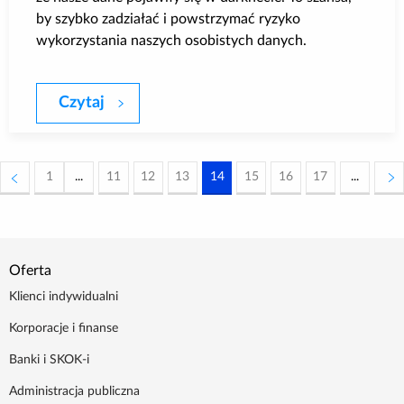
by szybko zadziałać i powstrzymać ryzyko
wykorzystania naszych osobistych danych.
Czytaj
Monitoring darknetu - nowa funkcja Ale
1
...
11
12
13
14
15
16
17
...
Oferta
Klienci indywidualni
Korporacje i finanse
Banki i SKOK-i
Administracja publiczna