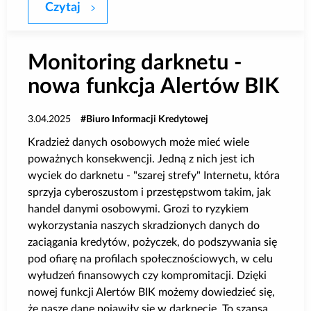
Czytaj
BIK Indeks Popytu: O 33,3% r/r wzrosła 
Monitoring darknetu -
nowa funkcja Alertów BIK
3.04.2025
Biuro Informacji Kredytowej
Kradzież danych osobowych może mieć wiele
poważnych konsekwencji. Jedną z nich jest ich
wyciek do darknetu - "szarej strefy" Internetu, która
sprzyja cyberoszustom i przestępstwom takim, jak
handel danymi osobowymi. Grozi to ryzykiem
wykorzystania naszych skradzionych danych do
zaciągania kredytów, pożyczek, do podszywania się
pod ofiarę na profilach społecznościowych, w celu
wyłudzeń finansowych czy kompromitacji. Dzięki
nowej funkcji Alertów BIK możemy dowiedzieć się,
że nasze dane pojawiły się w darknecie. To szansa,