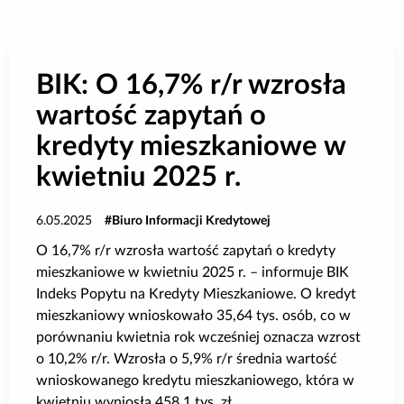
Poradnik BIK
Kontakt
BIK: O 16,7% r/r wzrosła
wartość zapytań o
Logowanie
kredyty mieszkaniowe w
kwietniu 2025 r.
Załóż konto
6.05.2025
Biuro Informacji Kredytowej
O 16,7% r/r wzrosła wartość zapytań o kredyty
mieszkaniowe w kwietniu 2025 r. – informuje BIK
Indeks Popytu na Kredyty Mieszkaniowe. O kredyt
mieszkaniowy wnioskowało 35,64 tys. osób, co w
porównaniu kwietnia rok wcześniej oznacza wzrost
o 10,2% r/r. Wzrosła o 5,9% r/r średnia wartość
wnioskowanego kredytu mieszkaniowego, która w
kwietniu wyniosła 458,1 tys. zł.