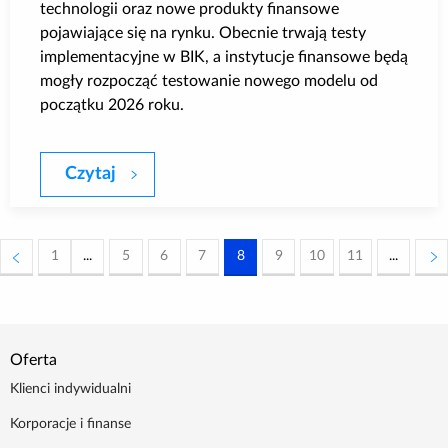
technologii oraz nowe produkty finansowe
pojawiające się na rynku. Obecnie trwają testy
implementacyjne w BIK, a instytucje finansowe będą
mogły rozpocząć testowanie nowego modelu od
początku 2026 roku.
Czytaj
BIK wprowadza nowy model scoringowy –
1
...
5
6
7
8
9
10
11
...
Oferta
Klienci indywidualni
Korporacje i finanse