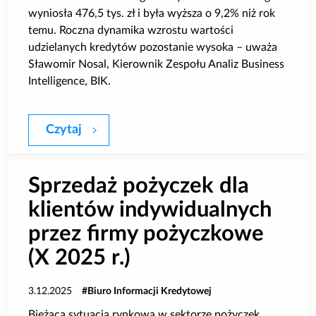
wyniosła 476,5 tys. zł i była wyższa o 9,2% niż rok
temu. Roczna dynamika wzrostu wartości
udzielanych kredytów pozostanie wysoka – uważa
Sławomir Nosal, Kierownik Zespołu Analiz Business
Intelligence, BIK.
Czytaj
BIK: o 50,3% r/r wzrosła wartość zapytań
Sprzedaż pożyczek dla
klientów indywidualnych
przez firmy pożyczkowe
(X 2025 r.)
3.12.2025
Biuro Informacji Kredytowej
Bieżąca sytuacja rynkowa w sektorze pożyczek