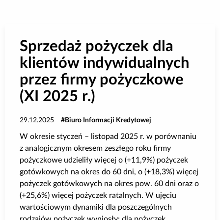
Poradnik BIK
Kontakt
Sprzedaż pożyczek dla
klientów indywidualnych
Logowanie
przez firmy pożyczkowe
(XI 2025 r.)
Załóż konto
29.12.2025
Biuro Informacji Kredytowej
W okresie styczeń – listopad 2025 r. w porównaniu
z analogicznym okresem zeszłego roku firmy
pożyczkowe udzieliły więcej o (+11,9%) pożyczek
gotówkowych na okres do 60 dni, o (+18,3%) więcej
pożyczek gotówkowych na okres pow. 60 dni oraz o
(+25,6%) więcej pożyczek ratalnych. W ujęciu
wartościowym dynamiki dla poszczególnych
rodzajów pożyczek wyniosły: dla pożyczek