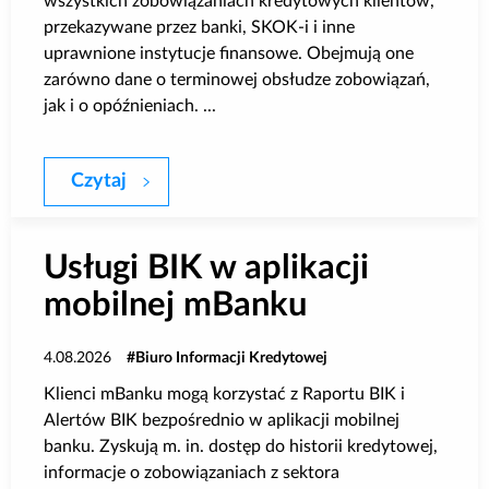
wszystkich zobowiązaniach kredytowych klientów,
Poradnik BIK
przekazywane przez banki, SKOK-i i inne
uprawnione instytucje finansowe. Obejmują one
zarówno dane o terminowej obsłudze zobowiązań,
Kontakt
jak i o opóźnieniach. ...
Logowanie
Czytaj
Ustawa „frankowa” a informacje w BIK
Załóż konto
Usługi BIK w aplikacji
mobilnej mBanku
4.08.2026
Biuro Informacji Kredytowej
Klienci mBanku mogą korzystać z Raportu BIK i
Alertów BIK bezpośrednio w aplikacji mobilnej
banku. Zyskują m. in. dostęp do historii kredytowej,
informacje o zobowiązaniach z sektora