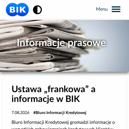
Zmiana kontrastu
Wyszukiwarka
Informacje prasowe
Informacje prasowe
Analizy rynkowe
Publikacje BIK
Ustawa „frankowa” a
informacje w BIK
Business Intelligence
7.08.2026
Biuro Informacji Kredytowej
Kontakt dla mediów
Biuro Informacji Kredytowej gromadzi informacje o