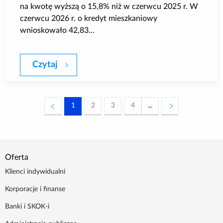
na kwotę wyższą o 15,8% niż w czerwcu 2025 r. W
czerwcu 2026 r. o kredyt mieszkaniowy
wnioskowało 42,83...
Czytaj
BIK Indeks Popytu na KredytyMieszkani
1
2
3
4
...
Oferta
Klienci indywidualni
Korporacje i finanse
Banki i SKOK-i