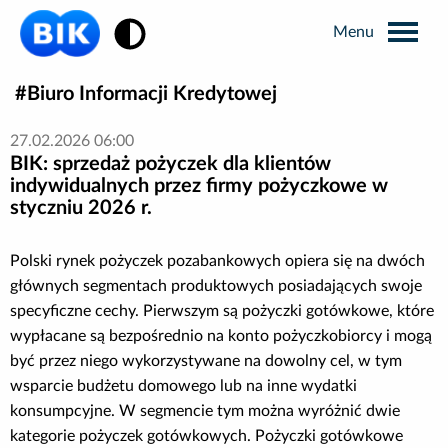
Zmiana kontrastu
Biuro Informacji Kredytowej
Wyszukiwarka
27.02.2026 06:00
BIK: sprzedaż pożyczek dla klientów
Informacje prasowe
indywidualnych przez firmy pożyczkowe w
styczniu 2026 r.
Analizy rynkowe
Polski rynek pożyczek pozabankowych opiera się na dwóch
głównych segmentach produktowych posiadających swoje
Publikacje BIK
specyficzne cechy. Pierwszym są pożyczki gotówkowe, które
wypłacane są bezpośrednio na konto pożyczkobiorcy i mogą
Business Intelligence
być przez niego wykorzystywane na dowolny cel, w tym
wsparcie budżetu domowego lub na inne wydatki
konsumpcyjne. W segmencie tym można wyróżnić dwie
Kontakt dla mediów
kategorie pożyczek gotówkowych. Pożyczki gotówkowe