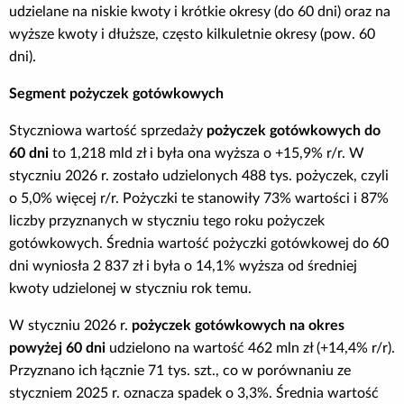
udzielane na niskie kwoty i krótkie okresy (do 60 dni) oraz na
Poradnik BIK
wyższe kwoty i dłuższe, często kilkuletnie okresy (pow. 60
dni).
Kontakt
Segment pożyczek gotówkowych
Logowanie
Styczniowa wartość sprzedaży
pożyczek gotówkowych do
60 dni
to 1,218 mld zł i była ona wyższa o +15,9% r/r. W
styczniu 2026 r. zostało udzielonych 488 tys. pożyczek, czyli
Załóż konto
o 5,0% więcej r/r. Pożyczki te stanowiły 73% wartości i 87%
liczby przyznanych w styczniu tego roku pożyczek
gotówkowych. Średnia wartość pożyczki gotówkowej do 60
dni wyniosła 2 837 zł i była o 14,1% wyższa od średniej
kwoty udzielonej w styczniu rok temu.
W styczniu 2026 r.
pożyczek gotówkowych na okres
powyżej 60 dni
udzielono na wartość 462 mln zł (+14,4% r/r).
Przyznano ich łącznie 71 tys. szt., co w porównaniu ze
styczniem 2025 r. oznacza spadek o 3,3%. Średnia wartość