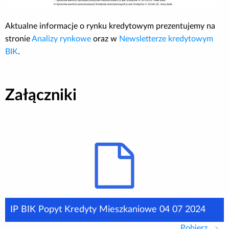
Aktualne informacje o rynku kredytowym prezentujemy na
stronie
Analizy rynkowe
oraz w
Newsletterze kredytowym
BIK
.
Załączniki
IP BIK Popyt Kredyty Mieszkaniowe 04 07 2024
Pobierz
IP B