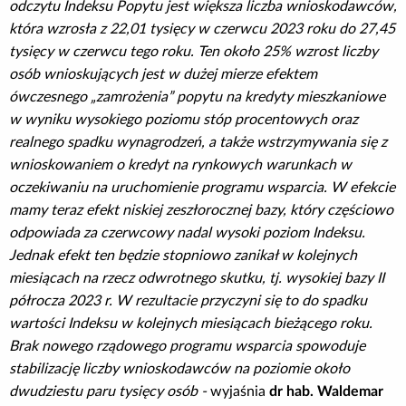
odczytu Indeksu Popytu jest większa liczba wnioskodawców,
która wzrosła z 22,01 tysięcy w czerwcu 2023 roku do 27,45
tysięcy w czerwcu tego roku. Ten około 25% wzrost liczby
osób wnioskujących jest w dużej mierze efektem
ówczesnego „zamrożenia” popytu na kredyty mieszkaniowe
w wyniku wysokiego poziomu stóp procentowych oraz
realnego spadku wynagrodzeń, a także wstrzymywania się z
wnioskowaniem o kredyt na rynkowych warunkach w
oczekiwaniu na uruchomienie programu wsparcia. W efekcie
mamy teraz efekt niskiej zeszłorocznej bazy, który częściowo
odpowiada za czerwcowy nadal wysoki poziom Indeksu.
Jednak efekt ten będzie stopniowo zanikał w kolejnych
miesiącach na rzecz odwrotnego skutku, tj. wysokiej bazy II
półrocza 2023 r. W rezultacie przyczyni się to do spadku
wartości Indeksu w kolejnych miesiącach bieżącego roku.
Brak nowego rządowego programu wsparcia spowoduje
stabilizację liczby wnioskodawców na poziomie około
dwudziestu paru tysięcy osób -
wyjaśnia
dr hab. Waldemar