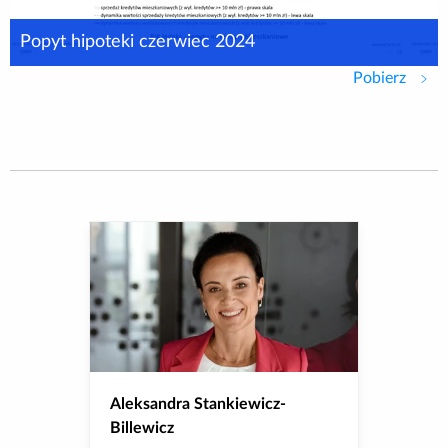
Popyt hipoteki czerwiec 2024
Pobierz
Popyt
Aleksandra Stankiewicz-
Billewicz