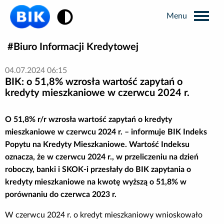
Zmiana kontrastu
Biuro Informacji Kredytowej
Wyszukiwarka
04.07.2024 06:15
BIK: o 51,8% wzrosła wartość zapytań o
Informacje prasowe
kredyty mieszkaniowe w czerwcu 2024 r.
Analizy rynkowe
O 51,8% r/r wzrosła wartość zapytań o kredyty
mieszkaniowe w czerwcu 2024 r. – informuje BIK Indeks
Popytu na Kredyty Mieszkaniowe. Wartość Indeksu
Publikacje BIK
oznacza, że w czerwcu 2024 r., w przeliczeniu na dzień
roboczy, banki i SKOK-i przesłały do BIK zapytania o
Business Intelligence
kredyty mieszkaniowe na kwotę wyższą o 51,8% w
porównaniu do czerwca 2023 r.
Kontakt dla mediów
W czerwcu 2024 r. o kredyt mieszkaniowy wnioskowało