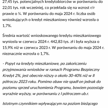
27,45 tys. potencjalnych kredytobiorców w porównaniu do
Poradnik BIK
22,01 tys. rok wcześniej, co przekłada się na wzrost r/r
prawie o ¼. W porównaniu do maja 2024 r. liczba osób
wnioskujących o kredyt mieszkaniowy również wzrosła o
Kontakt
1,7%.
Logowanie
Średnia wartość wnioskowanego kredytu mieszkaniowego
wyniosła w czerwcu 2024 r. 442,83 tys. zł i była wyższa o
15,9% niż w czerwcu 2023 r. W porównaniu do maja 2024 r.
Załóż konto
nieznacznie wzrosła o 1,7%.
- Popyt na kredyty mieszkaniowe, po zakończeniu
przyjmowania wniosków w ramach Programu Bezpieczny
Kredyt 2%, jest obecnie niższy o około 30-40% niż w II
półroczu 2023 roku. Pomimo obaw nie spadł on jednak do
poziomu sprzed uruchomienia Programu, bowiem pozostaje
wyraźnie wyższy, w porównaniu z I półroczem ub.r.
Istotnym czynnikiem wpływającym na poziom bieżącego