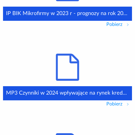
IP BIK Mikrofirmy w 2023 r - prognozy na rok 2024 06 02 2024
Pobierz
IP BI
MP3 Czynniki w 2024 wpływające na rynek kredytów dla firm Waldemar Rogowski BIK
Pobierz
MP3 