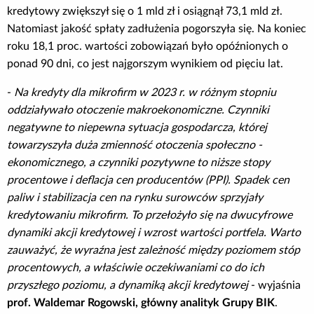
kredytowy zwiększył się o 1 mld zł i osiągnął 73,1 mld zł.
Natomiast jakość spłaty zadłużenia pogorszyła się. Na koniec
roku 18,1 proc. wartości zobowiązań było opóźnionych o
ponad 90 dni, co jest najgorszym wynikiem od pięciu lat.
-
Na kredyty dla mikrofirm w 2023 r. w różnym stopniu
oddziaływało otoczenie makroekonomiczne. Czynniki
negatywne to niepewna sytuacja gospodarcza, której
towarzyszyła duża zmienność otoczenia społeczno -
ekonomicznego, a czynniki pozytywne to niższe stopy
procentowe i deflacja cen producentów (PPI). Spadek cen
paliw i stabilizacja cen na rynku surowców sprzyjały
kredytowaniu mikrofirm. To przełożyło się na dwucyfrowe
dynamiki akcji kredytowej i wzrost wartości portfela. Warto
zauważyć, że wyraźna jest zależność między poziomem stóp
procentowych, a właściwie oczekiwaniami co do ich
przyszłego poziomu, a dynamiką akcji kredytowej
- wyjaśnia
prof. Waldemar Rogowski, główny analityk Grupy BIK
.