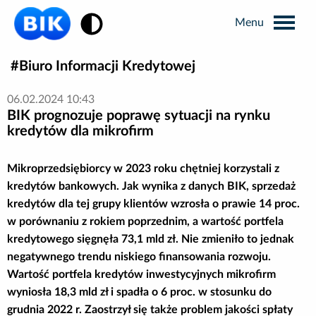
Zmiana kontrastu
Biuro Informacji Kredytowej
Wyszukiwarka
06.02.2024 10:43
BIK prognozuje poprawę sytuacji na rynku
Informacje prasowe
kredytów dla mikrofirm
Analizy rynkowe
Mikroprzedsiębiorcy w 2023 roku chętniej korzystali z
kredytów bankowych. Jak wynika z danych BIK, sprzedaż
kredytów dla tej grupy klientów wzrosła o prawie 14 proc.
Publikacje BIK
w porównaniu z rokiem poprzednim, a wartość portfela
kredytowego sięgnęła 73,1 mld zł. Nie zmieniło to jednak
Business Intelligence
negatywnego trendu niskiego finansowania rozwoju.
Wartość portfela kredytów inwestycyjnych mikrofirm
Kontakt dla mediów
wyniosła 18,3 mld zł i spadła o 6 proc. w stosunku do
grudnia 2022 r. Zaostrzył się także problem jakości spłaty