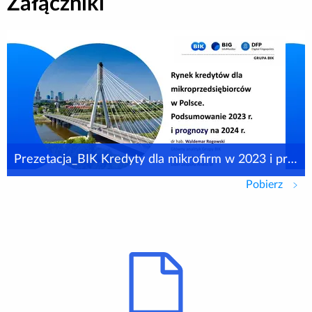
Załączniki
Prezetacja_BIK Kredyty dla mikrofirm w 2023 i prognoza na 2024 rok 06 02 2024
Pobierz
Preze