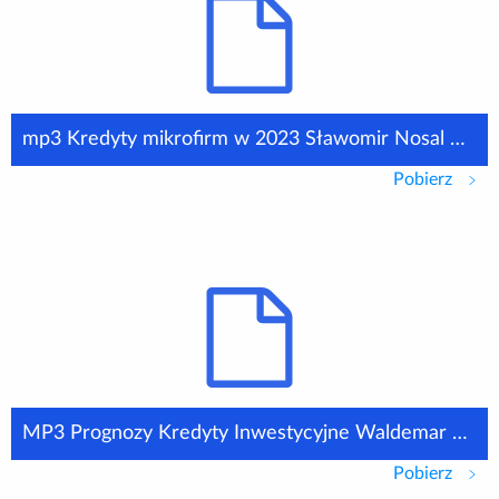
mp3 Kredyty mikrofirm w 2023 Sławomir Nosal BIK
Pobierz
mp3 
MP3 Prognozy Kredyty Inwestycyjne Waldemar Rogowski BIK
Pobierz
MP3 