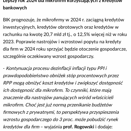
Lepszy rok 2024 dla mikrofirm korzystających z kredytów
bankowych
BIK prognozuje, że mikrofirmy w 2024 r. zaciągną kredytów
inwestycyjnych, kredytów obrotowych oraz kredytów w
rachunku na kwotę 20,7 mld zł tj., o 12,5% więcej niż w roku
2023. Poprawie nastrojów i wzrostowi popytu na kredyty
dla firm w 2024 roku sprzyjać będzie otoczenie gospodarcze,
szczególnie oczekiwany wzrost gospodarczy.
-
Kontynuacja procesu dezinflacji inflacji typu PPI i
prawdopodobieństwo obniżek stóp procentowych przez
RPP mogą obniżyć koszt kredytów i zwiększyć dostępność
ich dostępność dla mikrofirm. To czynniki, które mają
znaczenie dla nastrojów panujących wśród właścicieli
mikrofirm. Choć jest już normą przenikanie budżetów
firmowych z prywatnymi, to perspektywa przyspieszenia
wzrostu
gospodarczego do 3 proc. może pobudzić rynek
kredytów dla firm
– wyjaśnia
prof. Rogowski
i dodaje: