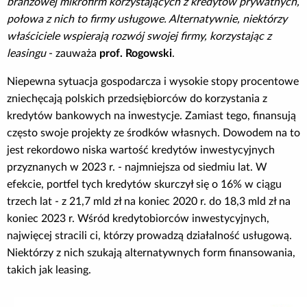
branżowej mikrofirm korzystających z kredytów prywatnych,
połowa z nich to firmy usługowe. Alternatywnie, niektórzy
właściciele wspierają rozwój swojej firmy, korzystając z
leasingu
- zauważa
prof. Rogowski
.
Niepewna sytuacja gospodarcza i wysokie stopy procentowe
zniechęcają polskich przedsiębiorców do korzystania z
kredytów bankowych na inwestycje. Zamiast tego, finansują
często swoje projekty ze środków własnych. Dowodem na to
jest rekordowo niska wartość kredytów inwestycyjnych
przyznanych w 2023 r. - najmniejsza od siedmiu lat. W
efekcie, portfel tych kredytów skurczył się o 16% w ciągu
trzech lat - z 21,7 mld zł na koniec 2020 r. do 18,3 mld zł na
koniec 2023 r. Wśród kredytobiorców inwestycyjnych,
najwięcej stracili ci, którzy prowadzą działalność usługową.
Niektórzy z nich szukają alternatywnych form finansowania,
takich jak leasing.