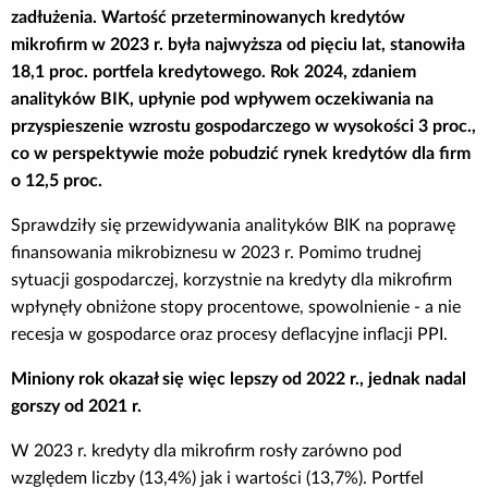
zadłużenia. Wartość przeterminowanych kredytów
Poradnik BIK
mikrofirm w 2023 r. była najwyższa od pięciu lat, stanowiła
18,1 proc. portfela kredytowego. Rok 2024, zdaniem
Kontakt
analityków BIK, upłynie pod wpływem oczekiwania na
przyspieszenie wzrostu gospodarczego w wysokości 3 proc.,
co w perspektywie może pobudzić rynek kredytów dla firm
Logowanie
o 12,5 proc.
Załóż konto
Sprawdziły się przewidywania analityków BIK na poprawę
finansowania mikrobiznesu w 2023 r. Pomimo trudnej
sytuacji gospodarczej, korzystnie na kredyty dla mikrofirm
wpłynęły obniżone stopy procentowe, spowolnienie - a nie
recesja w gospodarce oraz procesy deflacyjne inflacji PPI.
Miniony rok okazał się więc lepszy od 2022 r., jednak nadal
gorszy od 2021 r.
W 2023 r. kredyty dla mikrofirm rosły zarówno pod
względem liczby (13,4%) jak i wartości (13,7%). Portfel