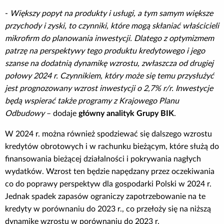
-
Większy popyt na produkty i usługi, a tym samym większe
przychody i zyski, to czynniki, które mogą skłaniać właścicieli
mikrofirm do planowania inwestycji. Dlatego z optymizmem
patrzę na perspektywy tego produktu kredytowego i jego
szanse na dodatnią dynamikę wzrostu, zwłaszcza od drugiej
połowy 2024 r. Czynnikiem, który może się temu przysłużyć
jest prognozowany wzrost inwestycji o 2,7% r/r. Inwestycje
będą wspierać także programy z Krajowego Planu
Odbudowy
– dodaje
główny analityk Grupy BIK
.
W 2024 r. można również spodziewać się dalszego wzrostu
kredytów obrotowych i w rachunku bieżącym, które służą do
finansowania bieżącej działalności i pokrywania nagłych
wydatków. Wzrost ten będzie napędzany przez oczekiwania
co do poprawy perspektyw dla gospodarki Polski w 2024 r.
Jednak spadek zapasów ograniczy zapotrzebowanie na te
kredyty w porównaniu do 2023 r., co przełoży się na niższą
dynamikę wzrostu w porównaniu do 2023 r.