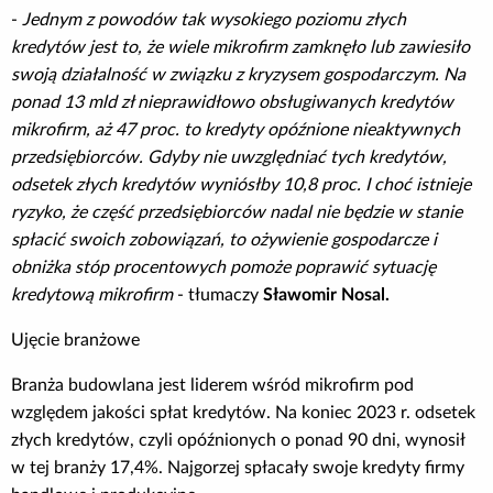
-
Jednym z powodów tak wysokiego poziomu złych
kredytów jest to, że wiele mikrofirm zamknęło lub zawiesiło
swoją działalność w związku z kryzysem gospodarczym. Na
ponad 13 mld zł nieprawidłowo obsługiwanych kredytów
mikrofirm, aż 47 proc. to kredyty opóźnione nieaktywnych
przedsiębiorców. Gdyby nie uwzględniać tych kredytów,
odsetek złych kredytów wyniósłby 10,8 proc.
I choć istnieje
ryzyko, że część przedsiębiorców nadal nie będzie w stanie
spłacić swoich zobowiązań, to ożywienie gospodarcze i
obniżka stóp procentowych pomoże poprawić sytuację
kredytową mikrofirm
- tłumaczy
Sławomir Nosal.
Ujęcie branżowe
Branża budowlana jest liderem wśród mikrofirm pod
względem jakości spłat kredytów. Na koniec 2023 r. odsetek
złych kredytów, czyli opóźnionych o ponad 90 dni, wynosił
w tej branży 17,4%. Najgorzej spłacały swoje kredyty firmy