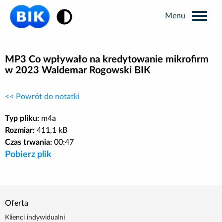
Zmiana kontrastu
Wyszukiwarka
MP3 Co wpływało na kredytowanie mikrofirm
w 2023 Waldemar Rogowski BIK
Informacje prasowe
<< Powrót do notatki
Analizy rynkowe
Typ pliku:
m4a
Rozmiar:
411,1 kB
Czas trwania:
00:47
Publikacje BIK
Pobierz plik
Business Intelligence
Oferta
Kontakt dla mediów
Klienci indywidualni