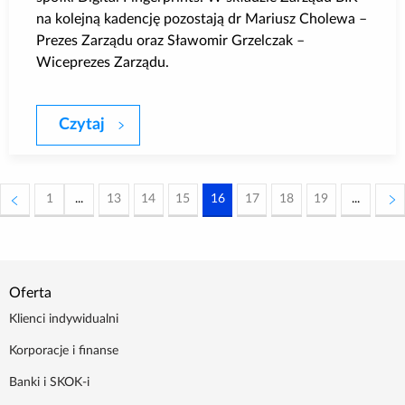
na kolejną kadencję pozostają dr Mariusz Cholewa –
Prezes Zarządu oraz Sławomir Grzelczak –
Wiceprezes Zarządu.
Czytaj
Zmiany w składzie Zarządu Biura Inform
1
...
13
14
15
16
17
18
19
...
Oferta
Klienci indywidualni
Korporacje i finanse
Banki i SKOK-i