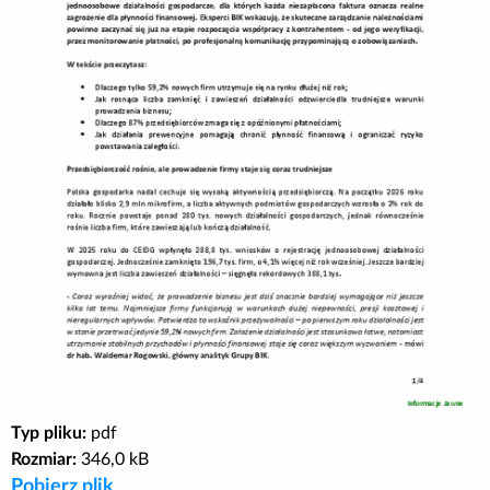
Poradnik BIK
Kontakt
Logowanie
Załóż konto
Typ pliku:
pdf
Rozmiar:
346,0 kB
Pobierz plik