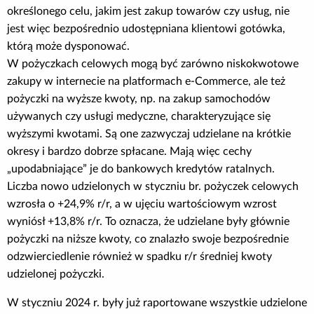
określonego celu, jakim jest zakup towarów czy usług, nie
Poradnik BIK
jest więc bezpośrednio udostępniana klientowi gotówka,
którą może dysponować.
Kontakt
W pożyczkach celowych mogą być zarówno niskokwotowe
zakupy w internecie na platformach e-Commerce, ale też
pożyczki na wyższe kwoty, np. na zakup samochodów
Logowanie
używanych czy usługi medyczne, charakteryzujące się
wyższymi kwotami. Są one zazwyczaj udzielane na krótkie
Załóż konto
okresy i bardzo dobrze spłacane. Mają więc cechy
„upodabniające” je do bankowych kredytów ratalnych.
Liczba nowo udzielonych w styczniu br. pożyczek celowych
wzrosła o +24,9% r/r, a w ujęciu wartościowym wzrost
wyniósł +13,8% r/r. To oznacza, że udzielane były głównie
pożyczki na niższe kwoty, co znalazło swoje bezpośrednie
odzwierciedlenie również w spadku r/r średniej kwoty
udzielonej pożyczki.
W styczniu 2024 r. były już raportowane wszystkie udzielone