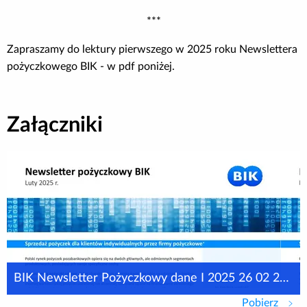
***
Zapraszamy do lektury pierwszego w 2025 roku Newslettera
pożyczkowego BIK - w pdf poniżej.
Załączniki
BIK Newsletter Pożyczkowy dane I 2025 26 02 2025 (2)
Pobierz
BIK N