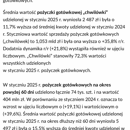
gotówkowych.
Średnia wartość
pożyczki gotówkowej „chwilówki”
udzielonej w styczniu 2025 r. wyniosła 2 487 zł i była o
11,7% wyższa od średniej kwoty udzielonej w styczniu 2024
r. Styczniowa wartość sprzedaży pożyczek gotówkowych
(„chwilówek) to 1,053 mld zł i była ona wyższa o +35,8% r/r.
Dodatnia dynamika r/r (+21,8%) wystąpiła również w ujęciu
liczbowym. „Chwilówki” stanowiły 72,3% wartości
wszystkich udzielonych
w styczniu 2025 r. pożyczek gotówkowych.
W styczniu 2025 r.
pożyczek gotówkowych na okres
powyżej 60 dni
udzielono łącznie 74 tys. szt. i na wartość
404 mln zł. W porównaniu ze styczniem 2024 r. oznacza to
wzrost w ujęciu liczbowym o (+19,1%) i wartościowym o
(+39,6%). Średnia wartość pożyczki gotówkowej udzielonej
w styczniu 2025 r. na okres dłuższy niż 60 dni wyniosła 5
497 zł i była o 15,5% wyższa do średniej kwoty udzielonej w