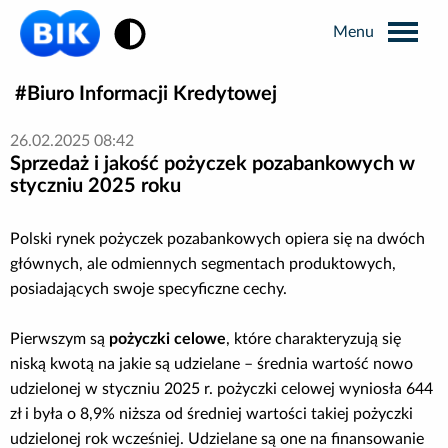
Zmiana kontrastu
Biuro Informacji Kredytowej
Wyszukiwarka
26.02.2025 08:42
Sprzedaż i jakość pożyczek pozabankowych w
Informacje prasowe
styczniu 2025 roku
Analizy rynkowe
Polski rynek pożyczek pozabankowych opiera się na dwóch
głównych, ale odmiennych segmentach produktowych,
posiadających swoje specyficzne cechy.
Publikacje BIK
Pierwszym są
pożyczki celowe
, które charakteryzują się
Business Intelligence
niską kwotą na jakie są udzielane – średnia wartość nowo
udzielonej w styczniu 2025 r. pożyczki celowej wyniosła 644
Kontakt dla mediów
zł i była o 8,9% niższa od średniej wartości takiej pożyczki
udzielonej rok wcześniej. Udzielane są one na finansowanie