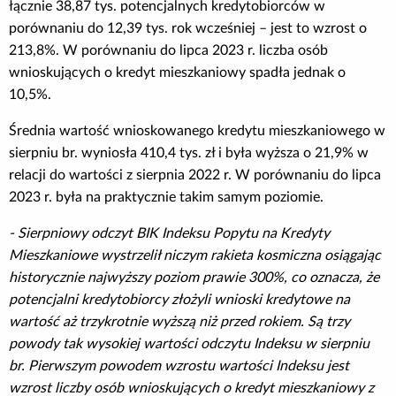
łącznie 38,87 tys. potencjalnych kredytobiorców w
Poradnik BIK
porównaniu do 12,39 tys. rok wcześniej – jest to wzrost o
213,8%. W porównaniu do lipca 2023 r. liczba osób
wnioskujących o kredyt mieszkaniowy spadła jednak o
Kontakt
10,5%.
Logowanie
Średnia wartość wnioskowanego kredytu mieszkaniowego w
sierpniu br. wyniosła 410,4 tys. zł i była wyższa o 21,9% w
relacji do wartości z sierpnia 2022 r. W porównaniu do lipca
Załóż konto
2023 r. była na praktycznie takim samym poziomie.
- Sierpniowy odczyt BIK Indeksu Popytu na Kredyty
Mieszkaniowe wystrzelił niczym rakieta kosmiczna osiągając
historycznie najwyższy poziom prawie 300%, co oznacza, że
potencjalni kredytobiorcy złożyli wnioski kredytowe na
wartość aż trzykrotnie wyższą niż przed rokiem. Są trzy
powody tak wysokiej wartości odczytu Indeksu w sierpniu
br. Pierwszym powodem wzrostu wartości Indeksu jest
wzrost liczby osób wnioskujących o kredyt mieszkaniowy z