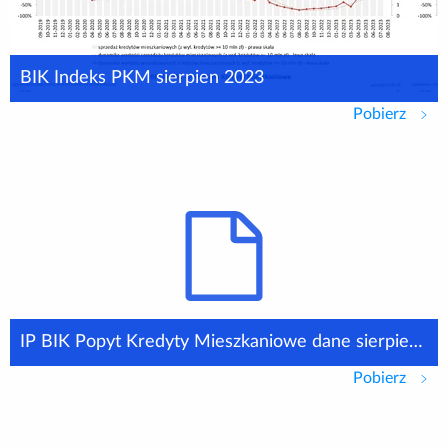
BIK Indeks PKM sierpien 2023
Pobierz
BIK 
IP BIK Popyt Kredyty Mieszkaniowe dane sierpień 05 09 2023
Pobierz
IP BI