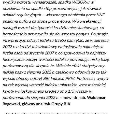
wyniku wzrostu wynagrodzeń, spadku WIBOR-u w
oczekiwaniu na spadki stóp procentowych, jak również
działań regulacyjnych – wiosennego obniżenia przez KNF
poziomu bufora na stopę procentową. W konsekwencji
nastąpił wzrost dostępności kredytu mieszkaniowego, co
bezpośrednio przyczyniło się do wzrostu popytu. Po drugie,
interpretując odczyt Indeksu trzeba pamiętać, że w sierpniu
2022 r. o kredyt mieszkaniowy wnioskowała najmniejsza
liczba osób od stycznia 2007 r. co spowodowało najniższy
historycznie odczyt wartości Indeksu powodując niską bazę
porównawczą dla sierpnia br. Właśnie efekt statystyczny
niskiej bazy z sierpnia 2022 r. częściowo odpowiada za tak
wysoki obecny odczyt BIK Indeksu PKM. Po trzecie, wpływ
na tak wysoką wartość Indeksu miał także wzrost średniej
kwoty wnioskowanego kredytu aż o 1/5 wyższy w
porównaniu do sierpnia 2022 r. –
mówi
dr hab. Waldemar
Rogowski, główny analityk Grupy BIK.