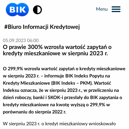
Zmiana kontrastu
Biuro Informacji Kredytowej
Wyszukiwarka
05.09.2023 06:00
O prawie 300% wzrosła wartość zapytań o
Informacje prasowe
kredyty mieszkaniowe w sierpniu 2023 r.
Analizy rynkowe
O 299,9% wzrosła wartość zapytań o kredyty mieszkaniowe
w sierpniu 2023 r. – informuje
BIK Indeks Popytu na
Kredyty Mieszkaniowe (BIK Indeks – PKM). Wartość
Publikacje BIK
Indeksu oznacza, że w sierpniu 2023 r., w przeliczeniu na
dzień roboczy, banki i SKOK-i przesłały do BIK zapytania o
Business Intelligence
kredyty mieszkaniowe na kwotę wyższą o 299,9% w
porównaniu do sierpnia 2022 r.
Kontakt dla mediów
W sierpniu 2023 r. o kredyt mieszkaniowy wnioskowało