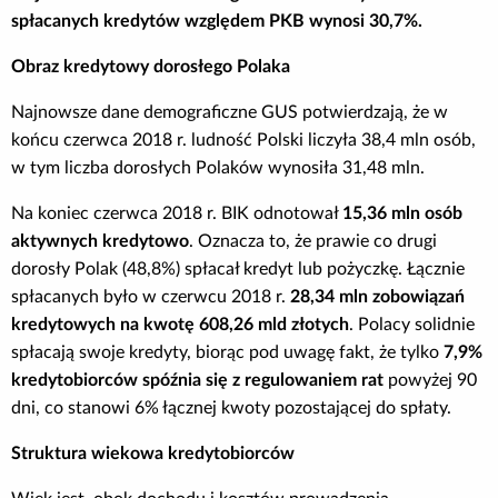
spłacanych kredytów względem PKB wynosi 30,7%.
Poradnik BIK
Obraz kredytowy dorosłego Polaka
Kontakt
Najnowsze dane demograficzne GUS potwierdzają, że w
końcu czerwca 2018 r. ludność Polski liczyła 38,4 mln osób,
Logowanie
w tym liczba dorosłych Polaków wynosiła 31,48 mln.
Na koniec czerwca 2018 r. BIK odnotował
15,36 mln osób
Załóż konto
aktywnych kredytowo
. Oznacza to, że prawie co drugi
dorosły Polak (48,8%) spłacał kredyt lub pożyczkę. Łącznie
spłacanych było w czerwcu 2018 r.
28,34 mln zobowiązań
kredytowych
na kwotę 608,26 mld złotych
. Polacy solidnie
spłacają swoje kredyty, biorąc pod uwagę fakt, że tylko
7,9%
kredytobiorców spóźnia się z regulowaniem rat
powyżej 90
dni, co stanowi 6% łącznej kwoty pozostającej do spłaty.
Struktura wiekowa kredytobiorców