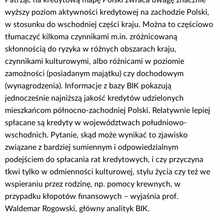
Patrząc na kredytową mapę Polski zwraca uwagę znacznie
wyższy poziom aktywności kredytowej na zachodzie Polski,
w stosunku do wschodniej części kraju. Można to częściowo
tłumaczyć kilkoma czynnikami m.in. zróżnicowaną
skłonnością do ryzyka w różnych obszarach kraju,
czynnikami kulturowymi, albo różnicami w poziomie
zamożności (posiadanym majątku) czy dochodowym
(wynagrodzenia). Informacje z bazy BIK pokazują
jednocześnie najniższą jakość kredytów udzielonych
mieszkańcom północno-zachodniej Polski. Relatywnie lepiej
spłacane są kredyty w województwach południowo-
wschodnich. Pytanie, skąd może wynikać to zjawisko
związane z bardziej sumiennym i odpowiedzialnym
podejściem do spłacania rat kredytowych, i czy przyczyna
tkwi tylko w odmienności kulturowej, stylu życia czy też we
wspieraniu przez rodzinę, np. pomocy krewnych, w
przypadku kłopotów finansowych – wyjaśnia prof.
Waldemar Rogowski, główny analityk BIK.