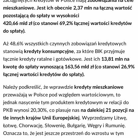
zaciągniętych kredytów w Polsce mają
zobowiązania na cele
mieszkaniowe. Jest ich obecnie 2,37 mln na łączną wartość
pozostającą do spłaty w wysokości
420,66 mld zł (co stanowi 69,2% łącznej wartości kredytów
do spłaty).
Aż 48,6% wszystkich czynnych zobowiązań kredytowych
stanowią
kredyty konsumpcyjne
, za które BIK przyjmuje
łącznie kredyty ratalne i gotówkowe. Jest ich
13,81 mln na
kwotę do spłaty wynoszącą 163,56 mld zł (co stanowi 26,9%
łącznej wartości kredytów do spłaty).
Należy podkreślić, że wprawdzie
kredyty mieszkaniowe
przeważają w Polsce pod względem wartościowym, to
jednak nasycenie tym produktem kredytowym w relacji do
PKB wynosi 20,30%, co plasuje nas
na dalekiej 21 pozycji na
tle innych krajów Unii Europejskiej
. Wyprzedzamy Litwę,
Łotwę, Chorwację, Słowenię, Bułgarię, Węgry i Rumunię.
Oznacza to, że jest jeszcze przestrzeń do wzrostu w tym