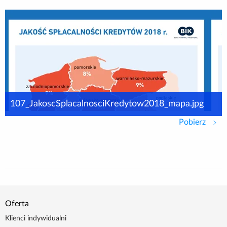
107_JakoscSplacalnosciKredytow2018_mapa.jpg
Pobierz
107_
Oferta
Klienci indywidualni