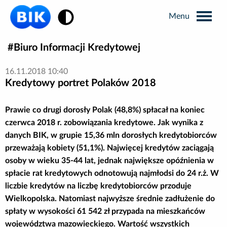
Zmiana kontrastu
Biuro Informacji Kredytowej
Wyszukiwarka
16.11.2018 10:40
Kredytowy portret Polaków 2018
Informacje prasowe
Prawie co drugi dorosły Polak (48,8%) spłacał na koniec
Analizy rynkowe
czerwca 2018 r. zobowiązania kredytowe. Jak wynika z
danych BIK, w grupie 15,36 mln dorosłych kredytobiorców
przeważają kobiety (51,1%). Najwięcej kredytów zaciągają
Publikacje BIK
osoby w wieku 35-44 lat, jednak największe opóźnienia w
spłacie rat kredytowych odnotowują najmłodsi do 24 r.ż. W
Business Intelligence
liczbie kredytów na liczbę kredytobiorców przoduje
Wielkopolska. Natomiast najwyższe średnie zadłużenie do
Kontakt dla mediów
spłaty w wysokości 61 542 zł przypada na mieszkańców
województwa mazowieckiego. Wartość wszystkich