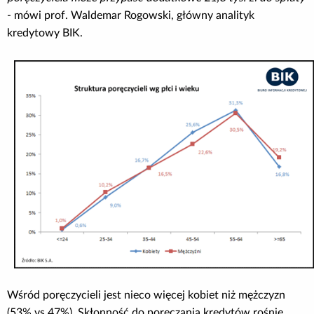
- mówi prof. Waldemar Rogowski, główny analityk
kredytowy BIK.
Wśród poręczycieli jest nieco więcej kobiet niż mężczyzn
(53% vs 47%). Skłonność do poręczania kredytów rośnie