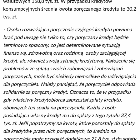
walutowych 158,8 tys. zł. W przypadku kredytów
konsumpcyjnych średnia kwota poręczanego kredytu to 30,2
tys. zł.
- Osoba rozważająca poręczenie czyjegoś kredytu powinna
brać pod uwagę nie tylko to, czy poręczany kredyt będzie
terminowo spłacony, co jest determinowane sytuacją
finansową, zdrowotną oraz rodzinną osoby zaciągającej
kredyt, ale również swoją sytuację kredytową. Nałożenie się
problemów ze spłatą swoich zobowiązań i zobowiązań
poręczanych, może być niekiedy niemożliwe do udźwignięcia
dla poręczyciela. Należy pamiętać, że poręczyciel odpowiada
solidarnie za poręczny kredyt. Oznacza to, że w przypadku
gdy właściwy kredytobiorca zaprzestał spłaty kredytu,
obowiązek ten spada na poręczyciela. Każda z osób
posiadająca własny kredyt ma do spłaty z tego tytułu 37,4
tys. zł. Jeśli popatrzymy na kwoty, które pozostały do spłaty
dla kredytów przez nich poręczanych, to średnio na
poręczyciela może przypaść dodatkowe 21,8 tys. zł do spłaty