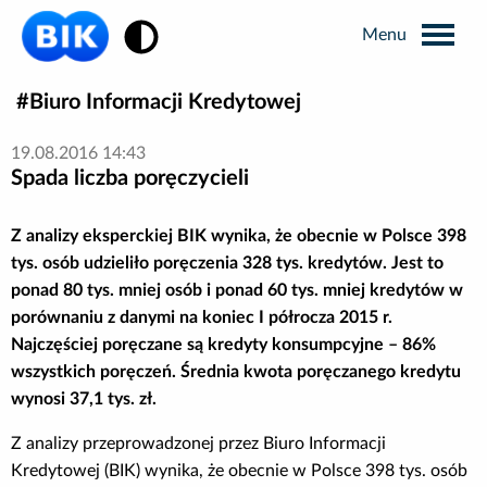
Zmiana kontrastu
Biuro Informacji Kredytowej
Wyszukiwarka
19.08.2016 14:43
Spada liczba poręczycieli
Informacje prasowe
Z analizy eksperckiej BIK wynika, że obecnie w Polsce 398
Analizy rynkowe
tys. osób udzieliło poręczenia 328 tys. kredytów. Jest to
ponad 80 tys. mniej osób i ponad 60 tys. mniej kredytów w
porównaniu z danymi na koniec I półrocza 2015 r.
Publikacje BIK
Najczęściej poręczane są kredyty konsumpcyjne – 86%
wszystkich poręczeń. Średnia kwota poręczanego kredytu
Business Intelligence
wynosi 37,1 tys. zł.
Z analizy przeprowadzonej przez Biuro Informacji
Kontakt dla mediów
Kredytowej (BIK) wynika, że obecnie w Polsce 398 tys. osób