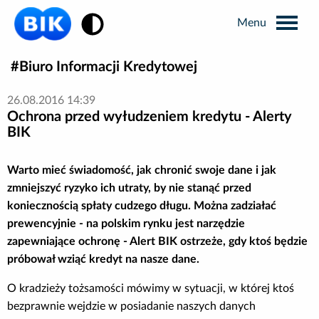
Zmiana kontrastu
Biuro Informacji Kredytowej
Wyszukiwarka
26.08.2016 14:39
Ochrona przed wyłudzeniem kredytu - Alerty
Informacje prasowe
BIK
Analizy rynkowe
Warto mieć świadomość, jak chronić swoje dane i jak
zmniejszyć ryzyko ich utraty, by nie stanąć przed
koniecznością spłaty cudzego długu. Można zadziałać
Publikacje BIK
prewencyjnie - na polskim rynku jest narzędzie
zapewniające ochronę - Alert BIK ostrzeże, gdy ktoś będzie
Business Intelligence
próbował wziąć kredyt na nasze dane.
O kradzieży tożsamości mówimy w sytuacji, w której ktoś
Kontakt dla mediów
bezprawnie wejdzie w posiadanie naszych danych