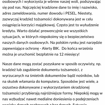
osobowych i wykorzysta je wbrew naszej woli, podszywając
Poradnik BIK
się pod nas. Najczęściej kradzione dane to imię i nazwisko,
adres zameldowania, numer dowodu i PESEL. Niestety,
zazwyczaj kradzież tożsamości dokonywana jest w celu
Kontakt
osiągnięcia korzyści majątkowej. Często jest to wyłudzenie
kredytu. Warto działać prewencyjnie we wszystkich
Logowanie
sytuacjach, w których niepokoimy się o bezpieczeństwo
naszych danych osobowych. Na polskim rynku jest narzędzie
Załóż konto
zapewniające ochronę - Alerty BIK. Do końca września
można je uruchomić bezpłatnie na 12 miesięcy!
Nasze dane mogą zostać pozyskane w sposób oczywisty, np.
kradzież lub zagubienie dokumentu tożsamości, z
wyrzucanych na śmietnik dokumentów bądź nośników, lub
na skutek włamania do komputera. Sposobów jest wiele, a
oszustwa dokonywane z wykorzystaniem skradzionej
tożsamości przybierają najróżniejsze formy. Niepokój mogą w
nas wzbudzać nawet medialne doniesienia o podejrzeniach
wycieku danych osobowych z baz danych. Sytuacja