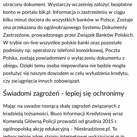
utracony dokument. Wystarczy wcześniej założyć bezpłatne
konto w portalu bik.pl. Informacja o zastrzeżeniu w ciągu
kilku minut dociera do wszystkich banków w Polsce. Zostaje
ona przekazana do ogólnokrajowego Systemu Dokumenty
Zastrzeżone, prowadzonego przez Związek Banków Polskich.
W trybie on-line wszystkie polskie banki oraz pozostałe
podmioty np. operatorzy telefonii komórkowej, Poczta
Polska, zostają powiadomieni o wyłączeniu dokumentu z
obiegu. Dzięki temu osoba niepowołana nie będzie mogła
posłużyć się naszym dowodem w celu wyłudzenia kredytu,
czy zaciągnięcia innych zobowiązań.
Świadomi zagrożeń - lepiej się ochronimy
Mając na uwadze rosnącą skalę zagrożeń związanych z
kradzieżą tożsamości, Biuro Informacji Kredytowej wraz
Komendą Główną Policji prowadzi od grudnia 2015 r.
ogólnopolską akcję edukacyjną – Nieskradzione.pl. To
jednocześnie adres strony internetowej wskazującej m.in.