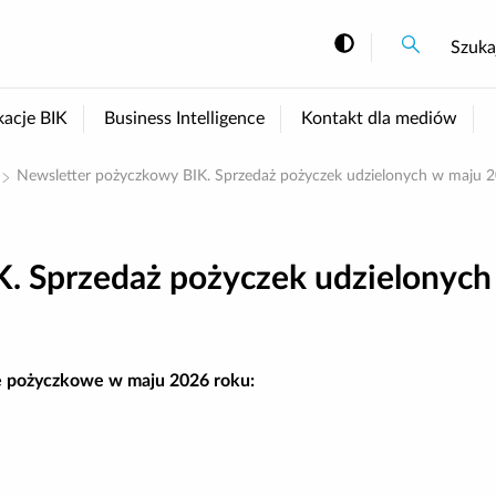
Szukaj
Szukaj
Szuka
Zmiana kont
kacje BIK
Business Intelligence
Kontakt dla mediów
Newsletter pożyczkowy BIK. Sprzedaż pożyczek udzielonych w maju 2
. Sprzedaż pożyczek udzielonych
je pożyczkowe w maju 2026 roku: