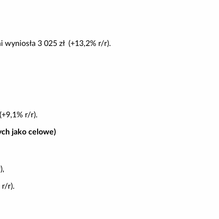
 wyniosła 3 025 zł (+13,2% r/r).
+9,1% r/r).
ych jako celowe)
),
r/r).