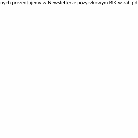
anych prezentujemy w Newsletterze pożyczkowym BIK w zał. pd
r pożyczkowy dane V 25 06 2026