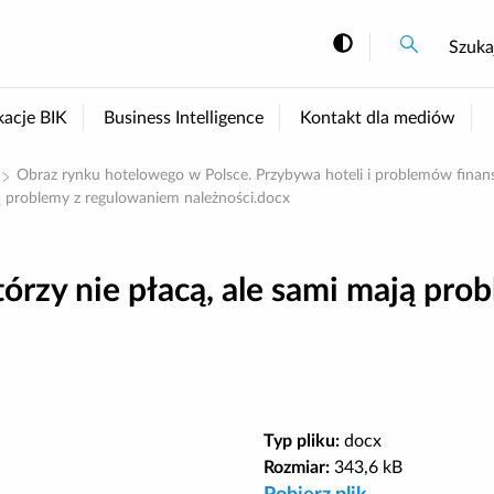
Szukaj
Szukaj
Szuka
Zmiana kont
kacje BIK
Business Intelligence
Kontakt dla mediów
Obraz rynku hotelowego w Polsce. Przybywa hoteli i problemów finan
ają problemy z regulowaniem należności.docx
którzy nie płacą, ale sami mają pr
Typ pliku:
docx
Rozmiar:
343,6 kB