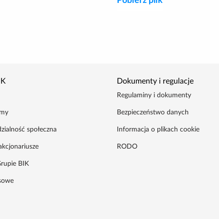
Pobierz plik
IK
Dokumenty i regulacje
Regulaminy i dokumenty
amy
Bezpieczeństwo danych
zialność społeczna
Informacja o plikach cookie
akcjonariusze
RODO
rupie BIK
asowe