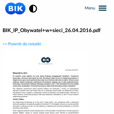
Zmiana kontrastu
Wyszukiwarka
BIK_IP_Obywatel+w+sieci_26.04.2016.pdf
<< Powrót do notatki
Informacje prasowe
Analizy rynkowe
Publikacje BIK
Business Intelligence
Kontakt dla mediów