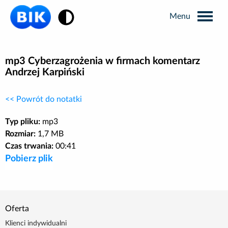
Zmiana kontrastu
Wyszukiwarka
mp3 Cyberzagrożenia w firmach komentarz
Andrzej Karpiński
Informacje prasowe
<< Powrót do notatki
Analizy rynkowe
Typ pliku:
mp3
Rozmiar:
1,7 MB
Czas trwania:
00:41
Publikacje BIK
Pobierz plik
Business Intelligence
Oferta
Kontakt dla mediów
Klienci indywidualni