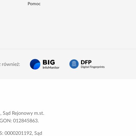
Pomoc
 również:
 Sąd Rejonowy m.st.
 REGON: 012845863.
S: 0000201192, Sąd