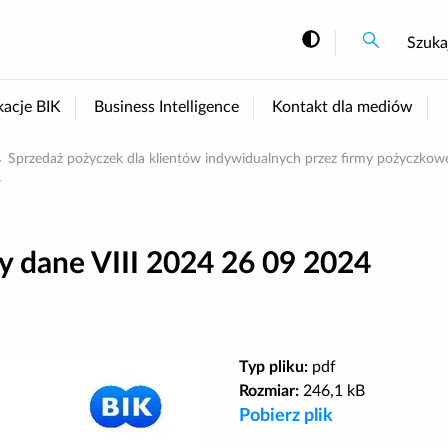
Szukaj
Szukaj
Szuka
Zmiana kont
kacje BIK
Business Intelligence
Kontakt dla mediów
Sprzedaż pożyczek dla klientów indywidualnych przez firmy pożyczkowe.
4
 dane VIII 2024 26 09 2024
Typ pliku:
pdf
Rozmiar:
246,1 kB
Pobierz plik