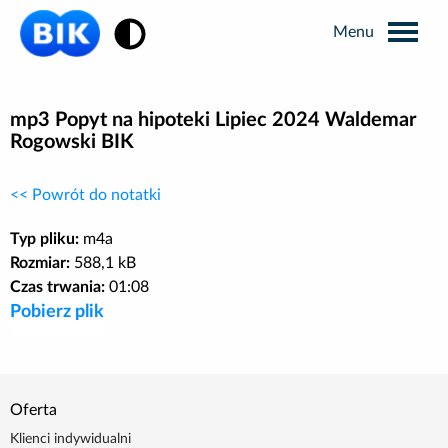
Zmiana kontrastu
Wyszukiwarka
mp3 Popyt na hipoteki Lipiec 2024 Waldemar
Rogowski BIK
Informacje prasowe
<< Powrót do notatki
Analizy rynkowe
Typ pliku:
m4a
Rozmiar:
588,1 kB
Czas trwania:
01:08
Publikacje BIK
Pobierz plik
Business Intelligence
Oferta
Kontakt dla mediów
Klienci indywidualni