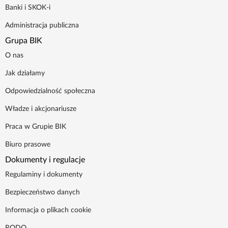
Banki i SKOK-i
Poradnik BIK
Administracja publiczna
Grupa BIK
Kontakt
O nas
Logowanie
Jak działamy
Odpowiedzialność społeczna
Załóż konto
Władze i akcjonariusze
Praca w Grupie BIK
Biuro prasowe
Dokumenty i regulacje
Regulaminy i dokumenty
Bezpieczeństwo danych
Informacja o plikach cookie
RODO