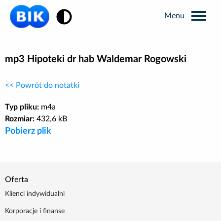
Zmiana kontrastu
Wyszukiwarka
mp3 Hipoteki dr hab Waldemar Rogowski
<< Powrót do notatki
Informacje prasowe
Typ pliku:
m4a
Analizy rynkowe
Rozmiar:
432,6 kB
Pobierz plik
Publikacje BIK
Business Intelligence
Oferta
Klienci indywidualni
Kontakt dla mediów
Korporacje i finanse