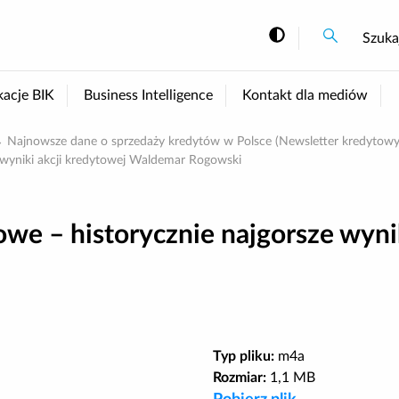
Szukaj
Szukaj
Szuka
Zmiana kont
kacje BIK
Business Intelligence
Kontakt dla mediów
Najnowsze dane o sprzedaży kredytów w Polsce (Newsletter kredytowy B
 wyniki akcji kredytowej Waldemar Rogowski
e – historycznie najgorsze wynik
Typ pliku:
m4a
Rozmiar:
1,1 MB