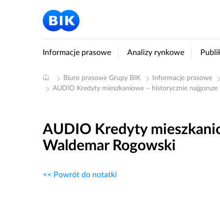
Informacje prasowe
Analizy rynkowe
Publi
Biuro prasowe Grupy BIK
Informacje prasowe
AUDIO Kredyty mieszkaniowe – historycznie najgorsze
AUDIO Kredyty mieszkaniow
Waldemar Rogowski
<< Powrót do notatki