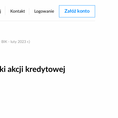
Załóż konto
j
Kontakt
Logowanie
rastu
IK - luty 2023 r.)
i akcji kredytowej