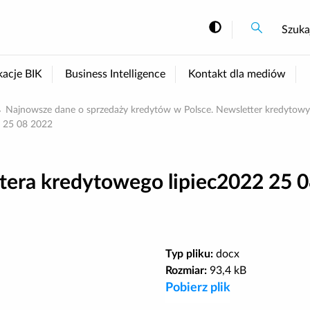
Szukaj
Szukaj
Szuka
Zmiana kont
kacje BIK
Business Intelligence
Kontakt dla mediów
Najnowsze dane o sprzedaży kredytów w Polsce. Newsletter kredytowy
2 25 08 2022
tera kredytowego lipiec2022 25 
Typ pliku:
docx
Rozmiar:
93,4 kB
Pobierz plik