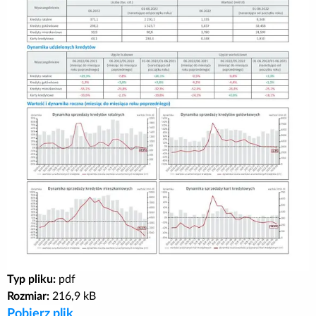
Poradnik BIK
Kontakt
Logowanie
Załóż konto
Typ pliku:
pdf
Rozmiar:
216,9 kB
Pobierz plik