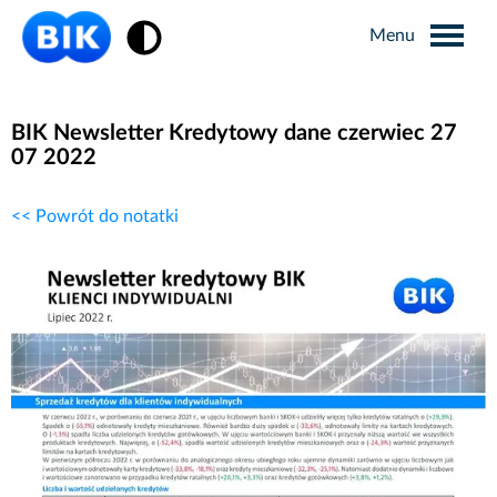
Zmiana kontrastu
Wyszukiwarka
BIK Newsletter Kredytowy dane czerwiec 27
07 2022
Informacje prasowe
<< Powrót do notatki
Analizy rynkowe
Publikacje BIK
Business Intelligence
Kontakt dla mediów