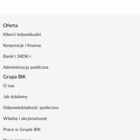
Poradnik BIK
Oferta
Kontakt
Klienci indywidualni
Logowanie
Korporacje i finanse
Banki i SKOK-i
Załóż konto
Administracja publiczna
Grupa BIK
O nas
Jak działamy
Odpowiedzialność społeczna
Władze i akcjonariusze
Praca w Grupie BIK