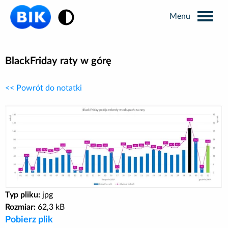
Zmiana kontrastu
Wyszukiwarka
BlackFriday raty w górę
<< Powrót do notatki
Informacje prasowe
Analizy rynkowe
Publikacje BIK
Business Intelligence
Typ pliku:
jpg
Rozmiar:
62,3 kB
Kontakt dla mediów
Pobierz plik