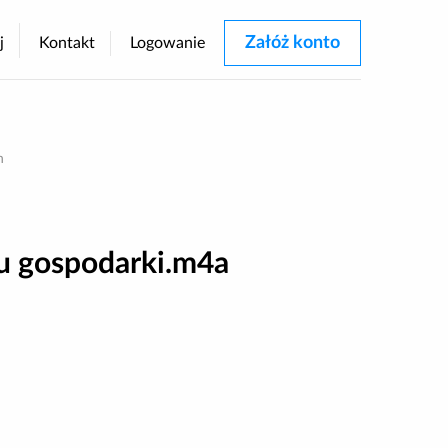
Załóż konto
j
Kontakt
Logowanie
rastu
h
u gospodarki.m4a