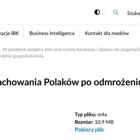
Szukaj
Szukaj
Szuka
Zmiana kont
kacje BIK
Business Intelligence
Kontakt dla mediów
W pandemii omijamy kina oraz centra handlowe i idziemy do znajomyc
ożeniu gospodarki.m4a
achowania Polaków po odmrożeni
Typ pliku:
m4a
Rozmiar:
10,9 MB
Pobierz plik