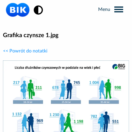
Zmiana kontrastu
Wyszukiwarka
Grafika czynsze 1.jpg
<< Powrót do notatki
Informacje prasowe
Analizy rynkowe
Publikacje BIK
Business Intelligence
Kontakt dla mediów