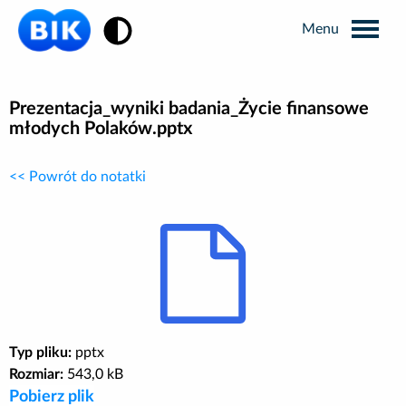
Zmiana kontrastu
Wyszukiwarka
Prezentacja_wyniki badania_Życie finansowe
młodych Polaków.pptx
Informacje prasowe
<< Powrót do notatki
Analizy rynkowe
Publikacje BIK
Business Intelligence
Typ pliku:
pptx
Rozmiar:
Kontakt dla mediów
543,0 kB
Pobierz plik