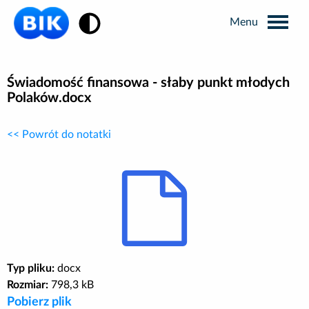
Zmiana kontrastu
Wyszukiwarka
Świadomość finansowa - słaby punkt młodych
Polaków.docx
Informacje prasowe
<< Powrót do notatki
Analizy rynkowe
Publikacje BIK
Business Intelligence
Typ pliku:
docx
Rozmiar:
Kontakt dla mediów
798,3 kB
Pobierz plik