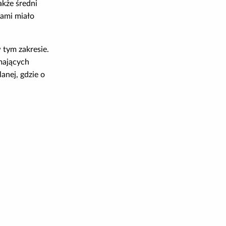
akże średni
iami miało
 tym zakresie.
emających
anej, gdzie o