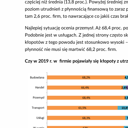
częściej niż średnia (13,8 proc.). Powyżej średniej z
poziom utrudnień z płynnością finansową to zaraz po
tam 2,6 proc. firm, to nawracające co jakiś czas br
Najlepiej sytuację ocenia przemysł. Aż 68,4 proc. 
Podobnie jest w usługach. Z jednej strony często s
kłopotów z tego powodu jest stosunkowo wysoki – 6
płynność nie musi się martwić 68,2 proc. firm.
Czy w 2019 r. w firmie pojawiały się kłopoty z ut