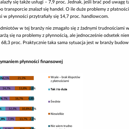
nalazły się także usługi – 7,9 proc. Jednak, jeśli brać pod uwagę t
 transporcie znalazł się handel. O ile duże problemy z płatnośc
aki w płynności przytrafiały się 14,7 proc. handlowcom.
podmiotów w tej branży nie zmagało się z żadnymi trudnościami w
karżą się na problemy z płynnością, ale jednocześnie odsetek ni
8,3 proc. Praktycznie taka sama sytuacja jest w branży budowl
rzymaniem płynności finansowej