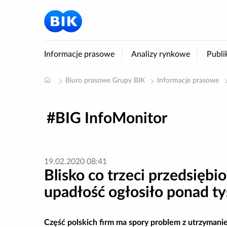
Informacje prasowe
Analizy rynkowe
Publi
Biuro prasowe Grupy BIK
Informacje prasowe
BIG InfoMonitor
19.02.2020 08:41
Blisko co trzeci przedsięb
upadłość ogłosiło ponad ty
Część polskich firm ma spory problem z utrzymani