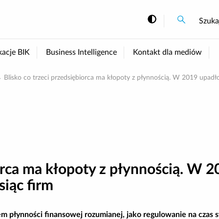
Szukaj
Szukaj
Szuka
Zmiana kont
kacje BIK
Business Intelligence
Kontakt dla mediów
Blisko co trzeci przedsiębiorca ma kłopoty z płynnością. W 2019 upadło
iorca ma kłopoty z płynnością. W 
siąc firm
em płynności finansowej rozumianej, jako regulowanie na czas 