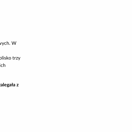
owych. W
lisko trzy
ich
alegała z