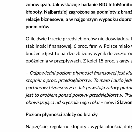
zobowiązań. Jak wskazuje badanie BIG InfoMonitor,
kłopoty. Najbardziej zagrożone są podmioty z bran
relacje biznesowe, a w najgorszym wypadku doprow
podmiotów.
O ile dwie trzecie przedsiębiorców nie doświadcza k
stabilności finansowej. 6 proc. firm w Polsce mia
budżecie (jest to bardzo zbliżony wynik do zeszłor
opóźnienia w przepływach. Z kolei 15 proc. skarży 
–
Odpowiedni poziom płynności finansowej jest klu
stopniu 6 proc. przedsiębiorstw. To mało i dużo jed
partnerów biznesowych. Tak powstają zatory płatn
jest to problem ponad połowy przedsiębiorstw. Tru
obowiązująca od stycznia tego roku
– mówi
Sławom
Poziom płynności zależy od branży
Najczęściej regularne kłopoty z wypłacalnością do