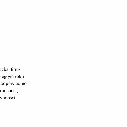
czba firm-
biegłym roku
– odpowiednio
transport,
łynności