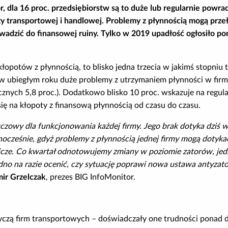
 dla 16 proc. przedsiębiorstw są to duże lub regularnie powra
ży transportowej i handlowej. Problemy z płynnością mogą przeł
adzić do finansowej ruiny. Tylko w 2019 upadłość ogłosiło po
łopotów z płynnością, to blisko jedna trzecia w jakimś stopniu t
ło w ubiegłym roku duże problemy z utrzymaniem płynności w fi
ocznych 5,8 proc.). Dodatkowo blisko 10 proc. wskazuje na regul
się na kłopoty z finansową płynnością od czasu do czasu.
czowy dla funkcjonowania każdej firmy. Jego brak dotyka dziś
nocześnie, gdyż problemy z płynnością jednej firmy mogą dotykać
icze. Co kwartał odnotowujemy zmiany w poziomie zatorów, je
dno na razie ocenić, czy sytuację poprawi nowa ustawa antyza
ir Grzelczak
, prezes BIG InfoMonitor.
tyczą firm transportowych – doświadczały one trudności ponad 