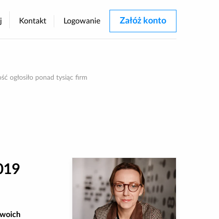
Załóż konto
j
Kontakt
Logowanie
rastu
ść ogłosiło ponad tysiąc firm
2019
swoich