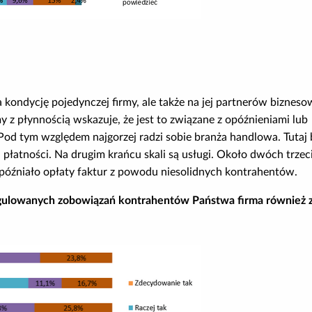
na kondycję pojedynczej firmy, ale także na jej partnerów biznes
 płynnością wskazuje, że jest to związane z opóźnieniami lub
d tym względem najgorzej radzi sobie branża handlowa. Tutaj b
łatności. Na drugim krańcu skali są usługi. Około dwóch trzec
opóźniało opłaty faktur z powodu niesolidnych kontrahentów.
regulowanych zobowiązań kontrahentów
Państwa firma również z