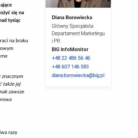
cające
ożyć się na
Diana Borowiecka
nad tysiąc
Główny Specjalista
Departament Marketingu
i PR
raci na braku
rmowym
BIG InfoMonitor
arne
+48 22 486 56 46
+48 607 146 583
diana.borowiecka@big.pl
 w znacznym
 także jej
dnak zawsze
torowa
dwa razy